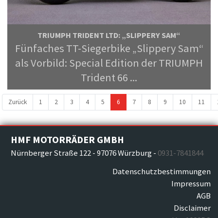
TRIUMPH TRIDENT LTD: „SLIPPERY SAM“
Fünfaches TT-Siegerbike „Slippery Sam“
als Vorbild: Special Edition der TRIUMPH
Trident 66 ...
Zurück
1
2
3
4
5
6
7
8
9
10
11
HMF MOTORRÄDER GMBH
Nürnberger Straße 122
-
97076 Würzburg
-
0931-7841844
Datenschutzbestimmungen
Impressum
AGB
Disclaimer