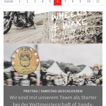
Zurück
1
2
3
4
5
6
7
8
9
10
11
FREITAG / SAMSTAG GESCHLOSSEN
Wir sind mit unserem Team als Starter
bei der Weltmeisterschaft of Sandy-