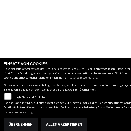
EINSATZ VON COOKIES
Diese Webseite verwendet Cookies, um Dir ein bestmögliches Surf-Erlebnis zu ermöglichen. Diese Date
nicht für die Erstellung von Nutzungsprofilen oder anderer weiterführender Verwendung. Sämtliche I
Cookies und eingebundenen Diensten finden Sie hier:
Datenschutzerklärung
Wir verwenden auf dieser Website folgende Dienste, welche erst nach Ihrer aktiven Zustimmung einge
Bitte haken Sie dazu den jeweiligen Dienst an und klicken auf Übernehmen:
Google Maps und Youtube
Optional kann mit Klick auf Alles akzeptieren der Nutzung von Cookies aller Dienste zugestimmt werd
Detailierte Informationen zu den verwendeten Cookies und deren Bedeutung finden Sie in unserer Dat
Datenschutzerklärung
ÜBERNEHMEN
ALLES AKZEPTIEREN