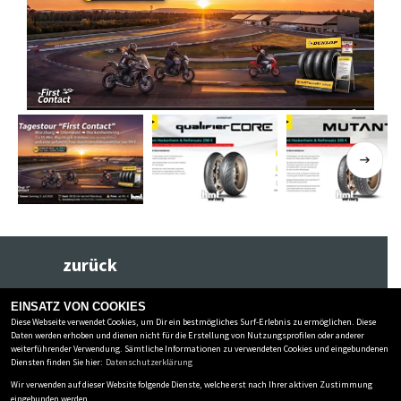
Previous
Next
zurück
EINSATZ VON COOKIES
Diese Webseite verwendet Cookies, um Dir ein bestmögliches Surf-Erlebnis zu ermöglichen. Diese
HMF MOTORRÄDER GMBH
Daten werden erhoben und dienen nicht für die Erstellung von Nutzungsprofilen oder anderer
weiterführender Verwendung. Sämtliche Informationen zu verwendeten Cookies und eingebundenen
Nürnberger Straße 122
-
97076 Würzburg
-
0931-7841844
Diensten finden Sie hier:
Datenschutzerklärung
Wir verwenden auf dieser Website folgende Dienste, welche erst nach Ihrer aktiven Zustimmung
Datenschutzbestimmungen
eingebunden werden.