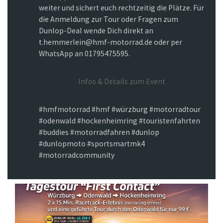
weiter und sichert euch rechtzeitig die Plätze. Für
die Anmeldung zur Tour oder Fragen zum
Dunlop-Deal wende Dich direkt an
t.hemmerlein@hmf-motorrad.de oder per
WhatsApp an 01795475595.
Infos & Details zum Event
#hmfmotorrad #hmf #würzburg #motorradtour
#odenwald #hockenheimring #touristenfahrten
#buddies #motorradfahren #dunlop
#dunlopmoto #sportsmartmk4
#motorradcommunity