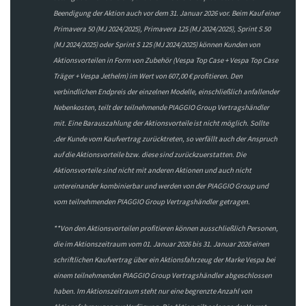
Beendigung der Aktion auch vor dem 31. Januar 2026 vor. Beim Kauf einer
Primavera 50 (MJ 2024/2025), Primavera 125 (MJ 2024/2025), Sprint S 50
(MJ 2024/2025) oder Sprint S 125 (MJ 2024/2025) können Kunden von
Aktionsvorteilen in Form von Zubehör (Vespa Top Case + Vespa Top Case
Träger + Vespa Jethelm) im Wert von 607,00 € profitieren. Den
verbindlichen Endpreis der einzelnen Modelle, einschließlich anfallender
Nebenkosten, teilt der teilnehmende PIAGGIO Group Vertragshändler
mit. Eine Barauszahlung der Aktionsvorteile ist nicht möglich. Sollte
.der Kunde vom Kaufvertrag zurücktreten, so verfällt auch der Anspruch
auf die Aktionsvorteile bzw. diese sind zurückzuerstatten. Die
Aktionsvorteile sind nicht mit anderen Aktionen und auch nicht
untereinander kombinierbar und werden von der PIAGGIO Group und
vom teilnehmenden PIAGGIO Group Vertragshändler getragen.
**Von den Aktionsvorteilen profitieren können ausschließlich Personen,
die im Aktionszeitraum vom 01. Januar 2026 bis 31. Januar 2026 einen
schriftlichen Kaufvertrag über ein Aktionsfahrzeug der Marke Vespa bei
einem teilnehmenden PIAGGIO Group Vertragshändler abgeschlossen
haben. Im Aktionszeitraum steht nur eine begrenzte Anzahl von