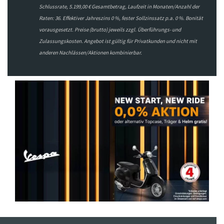
Schlussrate, 5.199,00 € Gesamtbetrag, Laufzeit in Monaten/Anzahl der
Raten: 36. Effektiver Jahreszins 0 %, fester Sollzinssatz p.a. 0 %. Bonität
vorausgesetzt. Preise (brutto) jeweils zzgl. Überführungs- und
Zulassungskosten. Angebot ist gültig für Privatkunden und nicht mit
anderen Nachlässen/Aktionen kombinierbar.
Previous
Next