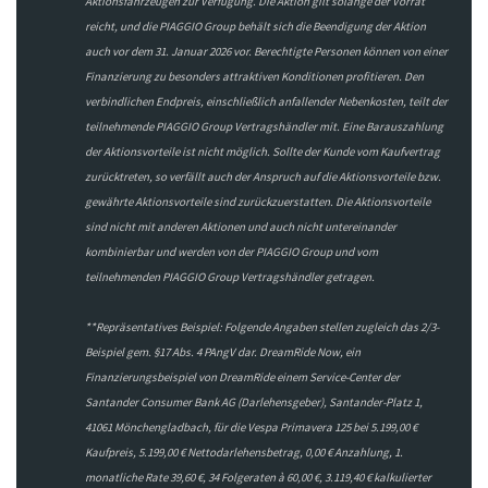
Aktionsfahrzeugen zur Verfügung. Die Aktion gilt solange der Vorrat
reicht, und die PIAGGIO Group behält sich die Beendigung der Aktion
auch vor dem 31. Januar 2026 vor. Berechtigte Personen können von einer
Finanzierung zu besonders attraktiven Konditionen profitieren. Den
verbindlichen Endpreis, einschließlich anfallender Nebenkosten, teilt der
teilnehmende PIAGGIO Group Vertragshändler mit. Eine Barauszahlung
der Aktionsvorteile ist nicht möglich. Sollte der Kunde vom Kaufvertrag
zurücktreten, so verfällt auch der Anspruch auf die Aktionsvorteile bzw.
gewährte Aktionsvorteile sind zurückzuerstatten. Die Aktionsvorteile
sind nicht mit anderen Aktionen und auch nicht untereinander
kombinierbar und werden von der PIAGGIO Group und vom
teilnehmenden PIAGGIO Group Vertragshändler getragen.
**Repräsentatives Beispiel: Folgende Angaben stellen zugleich das 2/3-
Beispiel gem. §17 Abs. 4 PAngV dar. DreamRide Now, ein
Finanzierungsbeispiel von DreamRide einem Service-Center der
Santander Consumer Bank AG (Darlehensgeber), Santander-Platz 1,
41061 Mönchengladbach, für die Vespa Primavera 125 bei 5.199,00 €
Kaufpreis, 5.199,00 € Nettodarlehensbetrag, 0,00 € Anzahlung, 1.
monatliche Rate 39,60 €, 34 Folgeraten à 60,00 €, 3.119,40 € kalkulierter